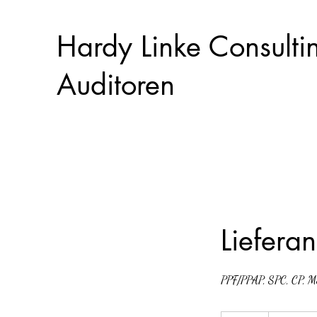
Hardy Linke Consultin
Auditoren
Liefer
PPF/PPAP, SPC, CP, MS
120