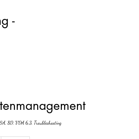
g -
antenmanagement
A, 8D, VDA 6.3, Troubleshooting