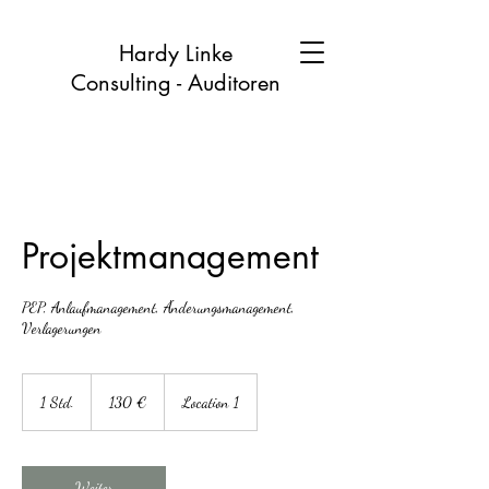
Hardy Linke
Consulting - Auditoren
Projektmanagement
PEP, Anlaufmanagement, Änderungsmanagement,
Verlagerungen
130
Euro
1 Std.
1
130 €
Location 1
S
t
d
Weiter